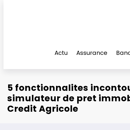
Aller
au
contenu
Actu
Assurance
Ban
5 fonctionnalites incont
simulateur de pret immob
Credit Agricole