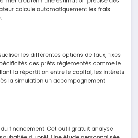
permet d’obtenir une estimation précise des
lateur calcule automatiquement les frais
.
isualiser les différentes options de taux, fixes
s spécificités des prêts réglementés comme le
 la répartition entre le capital, les intérêts
après la simulation un accompagnement
 du financement. Cet outil gratuit analyse
e souhaitée du prêt. Une étude personnalisée